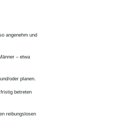
g so angenehm und
 Männer – etwa
n und/oder planen.
ristig betreten
den reibungslosen