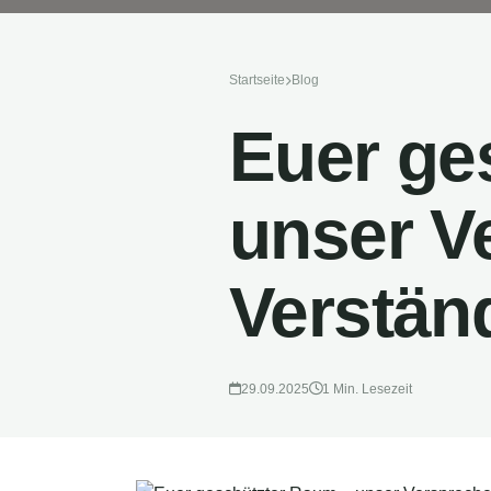
Startseite
Blog
Euer ge
unser V
Verstän
29.09.2025
1 Min. Lesezeit